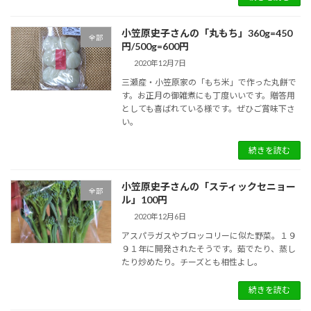
小笠原史子さんの「丸もち」360g=450
全部
円/500g=600円
2020年12月7日
三瀬産・小笠原家の「もち米」で作った丸餅で
す。お正月の御雑煮にも丁度いいです。贈答用
としても喜ばれている様です。ぜひご賞味下さ
い。
続きを読む
小笠原史子さんの「スティックセニョー
全部
ル」100円
2020年12月6日
アスパラガスやブロッコリーに似た野菜。１９
９１年に開発されたそうです。茹でたり、蒸し
たり炒めたり。チーズとも相性よし。
続きを読む