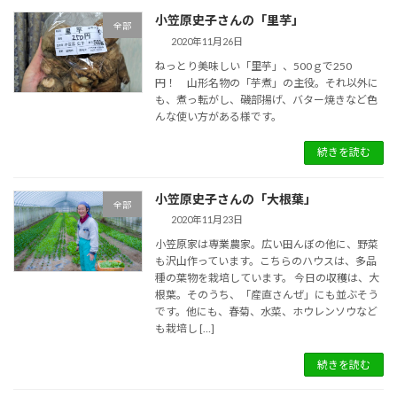
小笠原史子さんの「里芋」
全部
2020年11月26日
ねっとり美味しい「里芋」、500ｇで250
円！ 山形名物の「芋煮」の主役。それ以外に
も、煮っ転がし、磯部揚げ、バター焼きなど色
んな使い方がある様です。
続きを読む
小笠原史子さんの「大根葉」
全部
2020年11月23日
小笠原家は専業農家。広い田んぼの他に、野菜
も沢山作っています。こちらのハウスは、多品
種の葉物を栽培しています。 今日の収穫は、大
根葉。そのうち、「産直さんぜ」にも並ぶそう
です。他にも、春菊、水菜、ホウレンソウなど
も栽培し […]
続きを読む